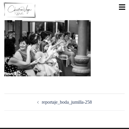
Saltar
Alte
al
men
contenido
Navegación
de
reportaje_boda_jumilla-258
entradas