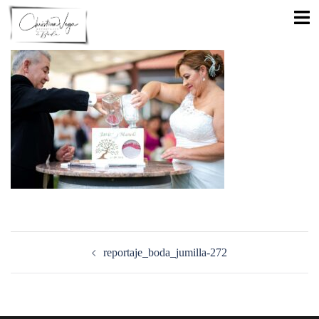
Saltar
Alte
al
men
contenido
Navegación
de
reportaje_boda_jumilla-272
entradas