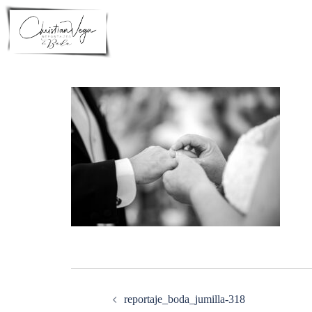
Saltar
al
contenido
Navegación
de
entradas
reportaje_boda_jumilla-318