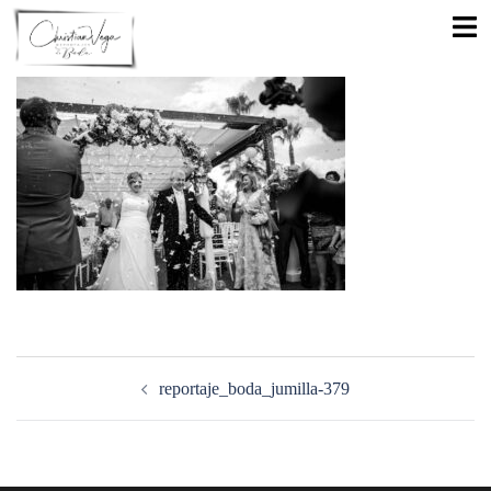
Saltar
Alte
al
men
contenido
Navegación
de
reportaje_boda_jumilla-379
entradas