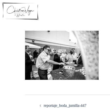
Saltar
al
contenido
Navegación
de
entradas
reportaje_boda_jumilla-447