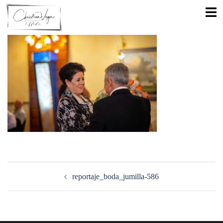
Saltar
Alte
al
men
contenido
Navegación
de
reportaje_boda_jumilla-586
entradas