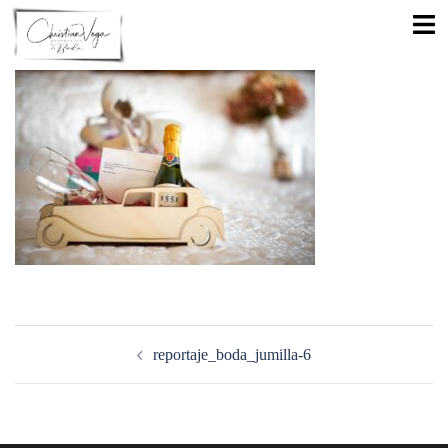
Saltar
Alte
al
men
contenido
Navegación
de
reportaje_boda_jumilla-6
entradas