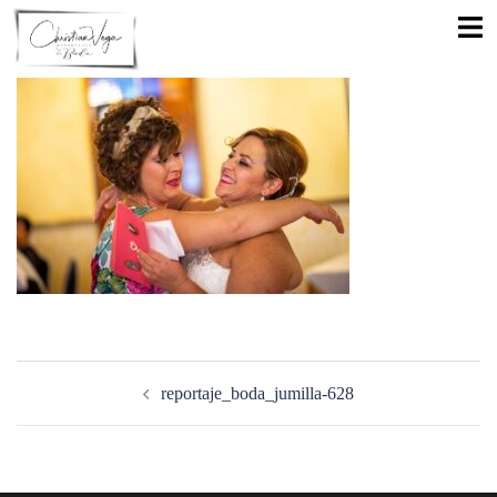
Saltar
Alte
al
men
contenido
Navegación
de
reportaje_boda_jumilla-628
entradas