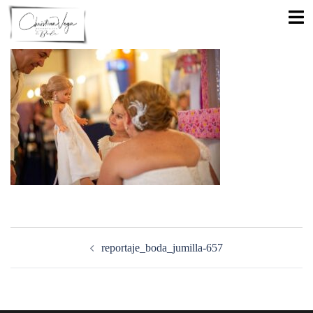
Saltar
Alte
al
men
contenido
Navegación
de
reportaje_boda_jumilla-657
entradas