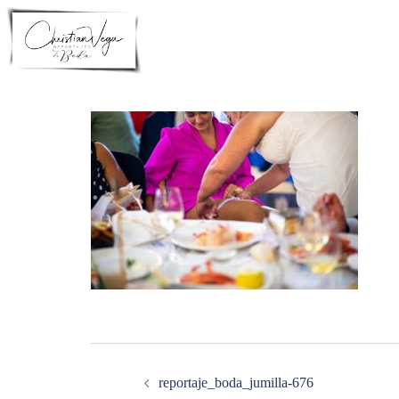
Saltar
al
contenido
Navegación
de
entradas
reportaje_boda_jumilla-676