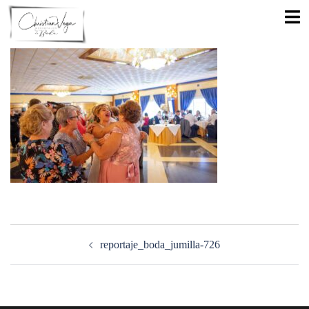
Saltar
Alte
al
men
contenido
Navegación
de
reportaje_boda_jumilla-726
entradas