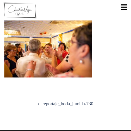
Saltar
Alte
al
men
contenido
Navegación
de
reportaje_boda_jumilla-730
entradas