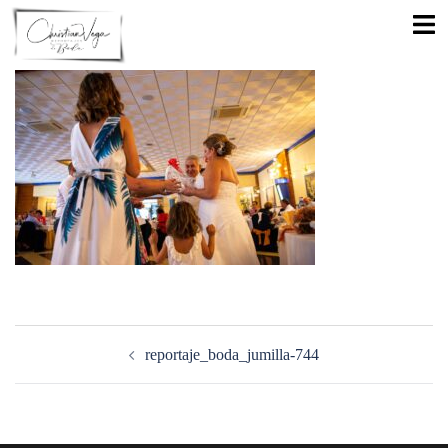
Saltar
Alte
al
men
contenido
Navegación
de
reportaje_boda_jumilla-744
entradas