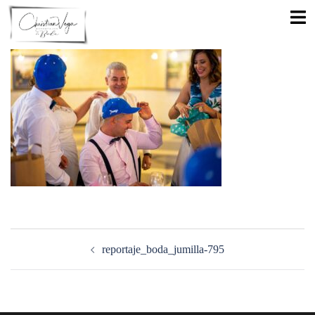
Saltar
Alte
al
men
contenido
Navegación
de
reportaje_boda_jumilla-795
entradas