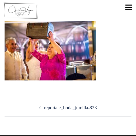
Saltar
Alte
al
men
contenido
Navegación
de
reportaje_boda_jumilla-823
entradas