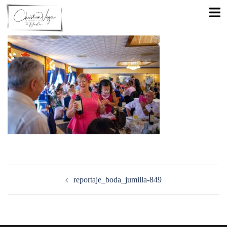
Saltar
Alte
al
men
contenido
Navegación
de
reportaje_boda_jumilla-849
entradas