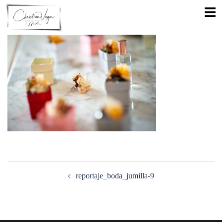
Saltar
Alte
al
men
contenido
Navegación
de
reportaje_boda_jumilla-9
entradas