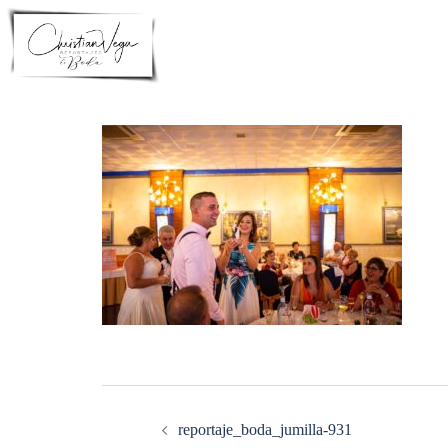
Saltar
al
contenido
Navegación
de
entradas
reportaje_boda_jumilla-931