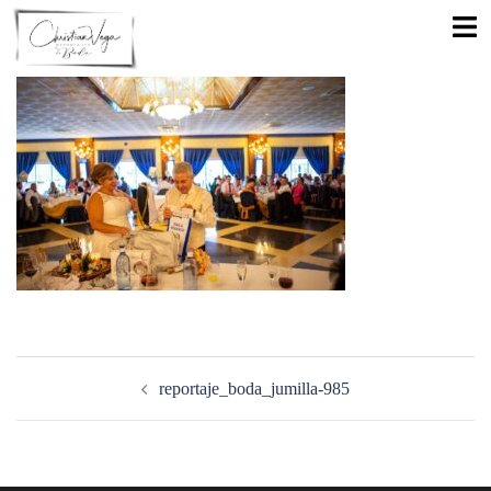
Saltar
Alte
al
men
contenido
Navegación
de
reportaje_boda_jumilla-985
entradas