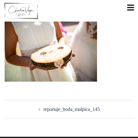
Saltar
Alte
al
men
contenido
Navegación
de
reportaje_boda_malpica_145
entradas