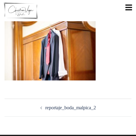
Saltar
Alte
al
men
contenido
Navegación
de
reportaje_boda_malpica_2
entradas