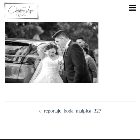
Saltar
Alte
al
men
contenido
Navegación
de
reportaje_boda_malpica_327
entradas