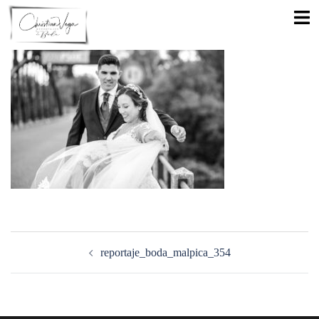
Saltar
Alte
al
men
contenido
Navegación
de
reportaje_boda_malpica_354
entradas