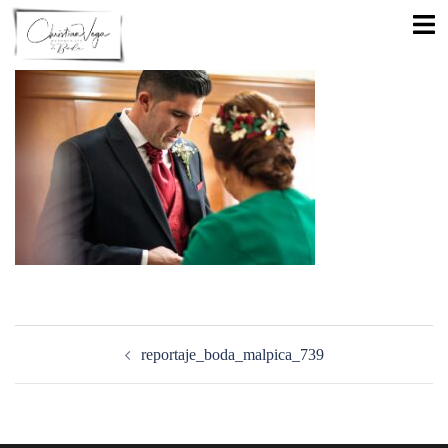
Saltar
Alte
al
men
contenido
Navegación
de
reportaje_boda_malpica_739
entradas