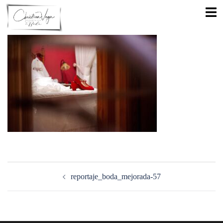
Saltar
Alte
al
men
contenido
Navegación
de
reportaje_boda_mejorada-57
entradas