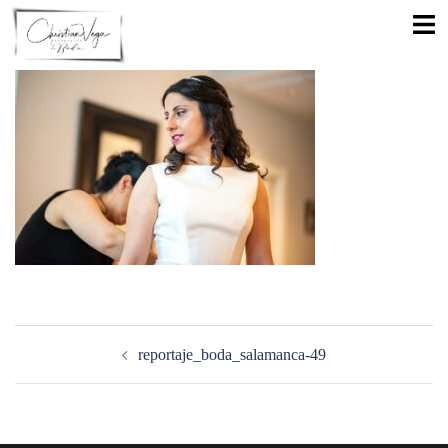
Saltar
Alte
al
men
contenido
Navegación
de
reportaje_boda_salamanca-49
entradas