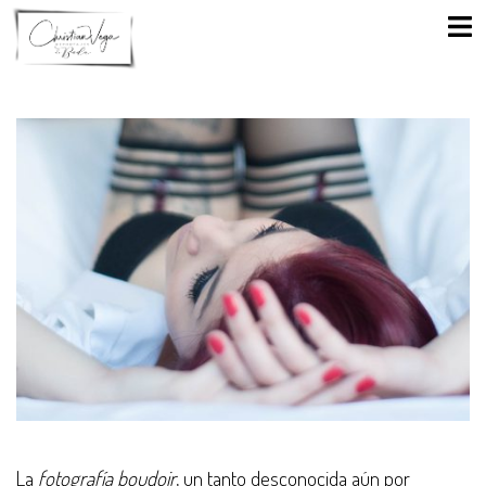
Saltar
Alte
al
men
POR
CHRISTIAN VEGA
BLOG
contenido
La
fotografía boudoir
, un tanto desconocida aún por